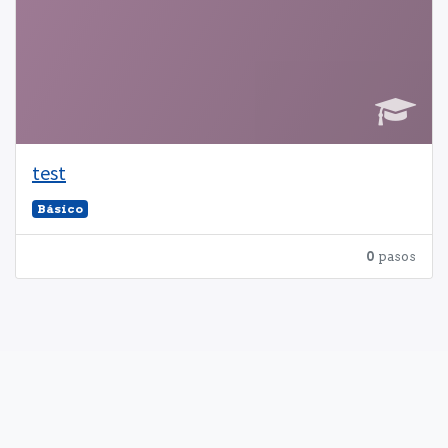
test
Básico
0
pasos