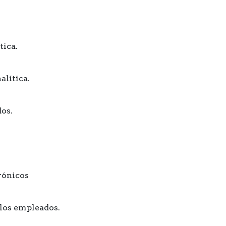
tica.
alítica.
dos.
trónicos
e los empleados.