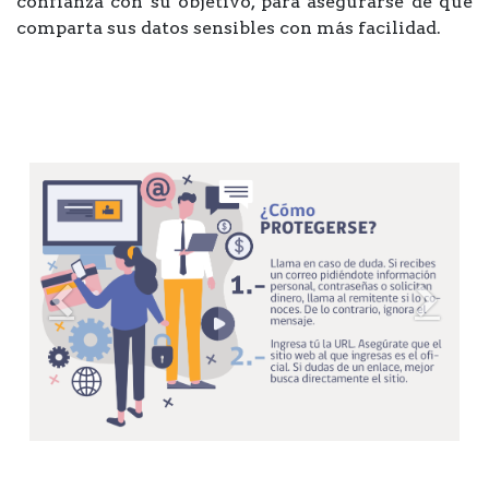
confianza con su objetivo, para asegurarse de que
comparta sus datos sensibles con más facilidad.
Anterior
Siguie